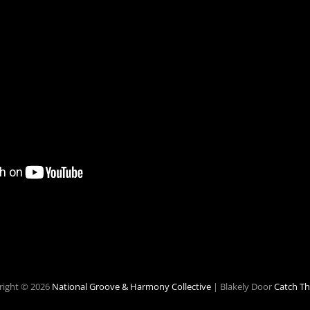
right © 2026
National Groove & Harmony Collective
|
Blakely Door
Catch T